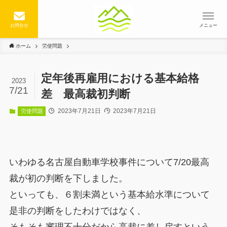
お問合せ
メニュー
ホーム
労使問題
定年後再雇用における基本給格
2023
7/21
差 最高裁初判断
2023年7月21日
2023年7月21日
労使問題
いわゆる名古屋自動車学校事件について7/20最高
裁が初の判断を下しました。
といっても、６割未満という基本給水準について
是非の判断をしたわけではなく、
そもそも審理不十分だから高裁に差し戻すという