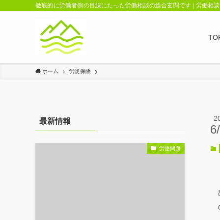
徹底的に労働者側の目線にたった労働相談の総合玄関です | 労働相
TO
ホーム
労災保険
2
最新情報
6
労使問題