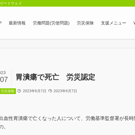
談ゲートウェイ
P
最新情報
労働問題(労使問題)
労災保険
支援メニュー
023
胃潰瘍で死亡 労災認定
/07
2023年6月7日
2023年6月7日
労災保険
出血性胃潰瘍で亡くなった人について、労働基準監督署が長時
の。