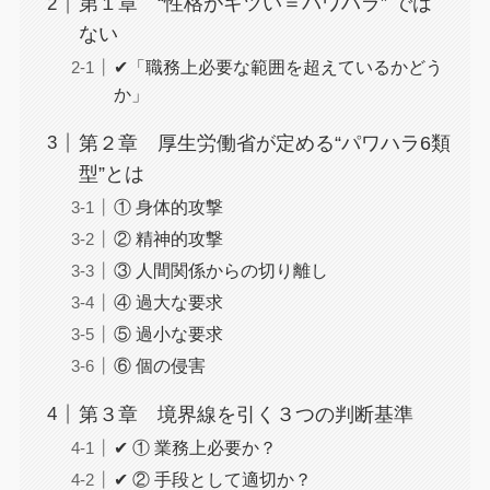
第１章 “性格がキツい＝パワハラ” では
ない
✔「職務上必要な範囲を超えているかどう
か」
第２章 厚生労働省が定める“パワハラ6類
型”とは
① 身体的攻撃
② 精神的攻撃
③ 人間関係からの切り離し
④ 過大な要求
⑤ 過小な要求
⑥ 個の侵害
第３章 境界線を引く３つの判断基準
✔ ① 業務上必要か？
✔ ② 手段として適切か？